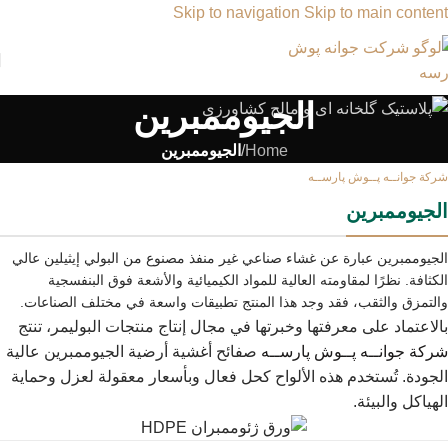
Skip to navigation
Skip to main content
الجيوممبرين
Home
/
الجيوممبرين
شركة جوانــه پــوش پارســه
الجيوممبرين
الجيوممبرين عبارة عن غشاء صناعي غير منفذ مصنوع من البولي إيثيلين عالي
الكثافة. نظرًا لمقاومته العالية للمواد الكيميائية والأشعة فوق البنفسجية
والتمزق والثقب، فقد وجد هذا المنتج تطبيقات واسعة في مختلف الصناعات.
بالاعتماد على معرفتها وخبرتها في مجال إنتاج منتجات البوليمر، تنتج
شركة جوانــه پــوش پارســه
صفائح أغشية أرضية الجيوممبرين عالية
الجودة. تُستخدم هذه الألواح كحل فعال وبأسعار معقولة لعزل وحماية
الهياكل والبيئة.