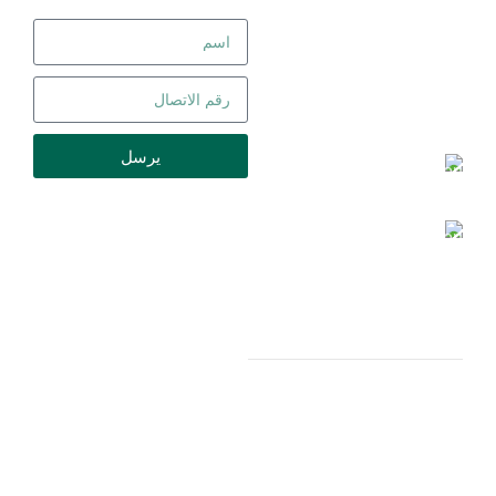
نموذج طلب استشارة
يمكنك استخدام الطرق
التالية للتواصل مع
شركة جوانه پوش
پارسه:
يرسل
هاتف :
09017606868
سيتصل بك زملاؤنا في أقرب
07137742366-9
وقت ممكن ويقدمون لك
العنوان
: مدينة شيراز
أفضل الحلول.
الصناعية الكبرى، ساحة
سورة، جنوب شارع
سورة، شارع 203