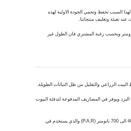
ذا السبب تحفظ وتحمي الجودة الاولية لهذه
ند تعبئة وتغليف منتجاتنا.
انه پوش پارسه ثلاثية الطبقات بابعاد مختلفة حيث يتراوح عرضها بين 1 و12 مترًا، وسماكتها من 50 الى 300 ميكرومتر وبحسب رغبة المشتري فان الطول غير
لبيت الزراعي والتقليل من ظل النباتات الطويلة.
 البرد ويوفر في المصاريف المدفوعة لتدفئة البيوت
انتقال الضوء يعني مدى انتقال الضوء من خارج الى داخل البيت الزراعي. الحد العلى لانتقال الضوء المفيد للنباتات يكون في الطيف الضوئي 400 الى 700 نانومتر (P.A.R) والذي يستخدم في