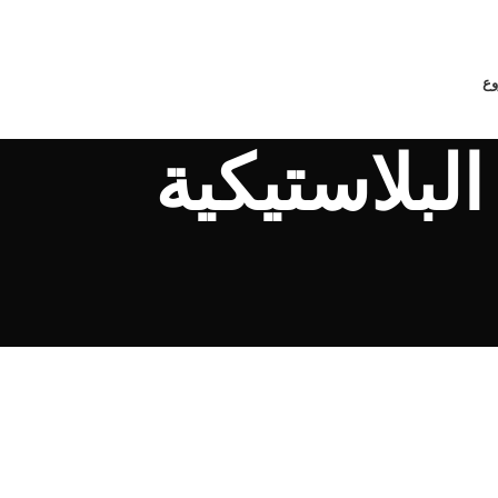
وع
لبلاستيكية