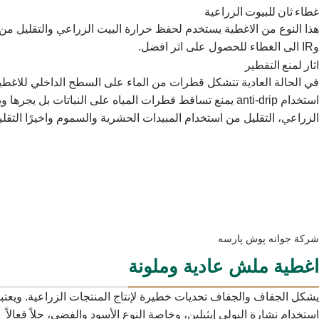
غطاء ثان للبيوت الزراعية
وIR الى الغطاء للحصول على اثر افضل.
اثار لمنع التقطير
استخدام anti-drip يمنع تساقط قطرات المياه على النباتات 
الزراعي، التقليل من استخدام المبيدات الحشرية والسموم واخيرًا التقل
شركة جوانه پوش پارسه
اغطية ملش عادية وملونة
يشكل الجفاف والجفاف تحديات خطيرة لإنتاج المنتجات الزراعية. ويعتب
استخدام نشارة البولي إيثيلين، وخاصة النوع الأسود والفضي، حلاً فعالاً