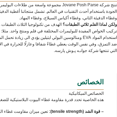
تنتج شركة Jovane Posh Parse مجموعة واسعة من طلاءات البولي
الجودة باستخدام أحدث التقنيات في العالم. تشمل منتجاتنا أغطية الدفيئ
وغطاء الدفيئة الثاني، وغطاء أكياس السيلاج، وغطاء المهاد.
ولكن لماذا الفلم ثلاثي الطبقات؟
الهدف من تكنولوجيا الثلاث الطبقات 
تركيب الخواص المفيدة للبوليمرات المختلفة في فلم ومنتج واحد. مثلا:
استخدام المواد EVA ومتالوسين البولي ايثیلین يؤدي الى زيادة تحمل ال
ضد التمزق، وفي نفس الوقت يعطي غطاءً شفافا وعازلًا للحرارة في الا
التي تنتجها شركة جوانـه پـوش پارسه.
الخصائص
الخصائص الميكانيكية
هذه الخاصية تحدد قدرة مقاومة غطاء البيوت البلاستيكية للضغو
– قوة الشد (tensile strength):
تعين ميزان مقاومت غطاء البي