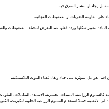
بل ايجاد او انتشار التمزق فيه.
ء على مقاومة الضربات او الضغوطات الفجائية.
المادة لتغيير شكلها وردة فعلها عند التعرض لمختلف الضغوطات والقو
 كالسموم الزراعية، المبيدات الحشرية، الاسمدة، المكملات، الملوثات
لمضادة للاشعة فوق البنفسجية (Anti UV) الموجودة في الاغطية. فمثلا استخدام السموم الزراعية الح