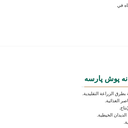
اه في
نه پوش پارسه
صر الغذائية.
تاج.
لديدان الخيطية.
ة.