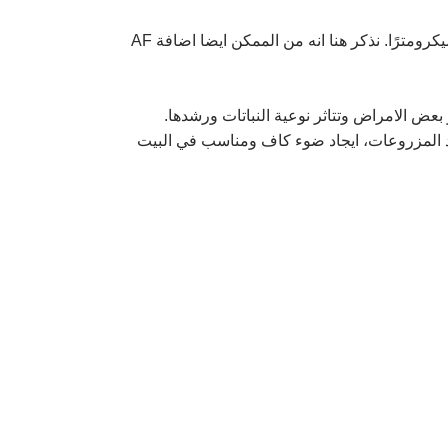
هذا النوع من الاغطية يستخدم لحفظ حرارة البيت الزراعي والتقليل من استهلاك الوقود وادوات التدفئة في الليل، وعادة ما تكون سماكته 50 ميكرومترًا. نذكر هنا انه من الممكن ايضا اضافة AF
 من الماء على السطح الداخلي للاغطية، وبسبب تجمع المياه ينخفض انتقال الضوء بنسبة 15 الى 30% وتظهر بعض الامراض وتتاثر نوعية النباتات ورشدها.
ادة توليد المزروعات، ايجاد ضوء كاف ومناسب في البيت