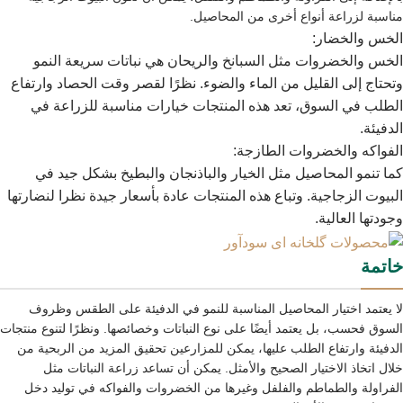
مناسبة لزراعة أنواع أخرى من المحاصيل.
الخس والخضار:
الخس والخضروات مثل السبانخ والريحان هي نباتات سريعة النمو
وتحتاج إلى القليل من الماء والضوء. نظرًا لقصر وقت الحصاد وارتفاع
الطلب في السوق، تعد هذه المنتجات خيارات مناسبة للزراعة في
الدفيئة.
الفواكه والخضروات الطازجة:
كما تنمو المحاصيل مثل الخيار والباذنجان والبطيخ بشكل جيد في
البيوت الزجاجية. وتباع هذه المنتجات عادة بأسعار جيدة نظرا لنضارتها
وجودتها العالية.
خاتمة
لا يعتمد اختيار المحاصيل المناسبة للنمو في الدفيئة على الطقس وظروف
السوق فحسب، بل يعتمد أيضًا على نوع النباتات وخصائصها. ونظرًا لتنوع منتجات
الدفيئة وارتفاع الطلب عليها، يمكن للمزارعين تحقيق المزيد من الربحية من
خلال اتخاذ الاختيار الصحيح والأمثل. يمكن أن تساعد زراعة النباتات مثل
الفراولة والطماطم والفلفل وغيرها من الخضروات والفواكه في توليد دخل