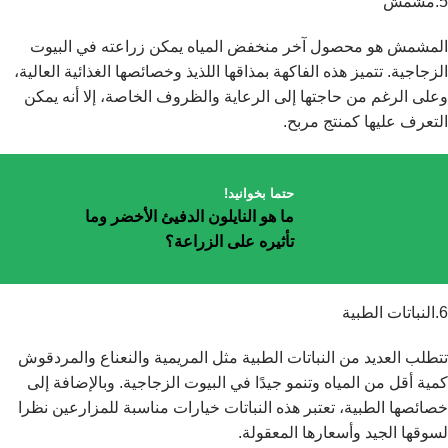
5.مشمش
المشمش هو محصول آخر منخفض المياه يمكن زراعته في البيوت
الزجاجية. تتميز هذه الفاكهة بمذاقها اللذيذ وخصائصها الغذائية العالية،
وعلى الرغم من حاجتها إلى الرعاية والظروف الخاصة، إلا أنه يمكن
التعرف عليها كمنتج مربح.
حتما بخوانید!
ما هو النايلون الدفيئ الأخضر وما
تأثيره على الزراعة؟
6.النباتات الطبية
تتطلب العديد من النباتات الطبية مثل المريمية والنعناع والمردقوش
كمية أقل من المياه وتنمو جيدًا في البيوت الزجاجية. وبالإضافة إلى
خصائصها الطبية، تعتبر هذه النباتات خيارات مناسبة للمزارعين نظرا
لسوقها الجيد وأسعارها المعقولة.