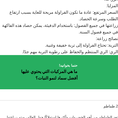
المزايا:
السعر المرتفع: عادة ما تكون الفراولة مربحة للغاية بسبب ارتفاع
الطلب وسرعة الحصاد.
زراعتها في جميع الفصول: باستخدام الدفيئة، يمكن حصاد هذه الفاكهة
في جميع فصول السنة.
نصائح زراعة:
التربة: تحتاج الفراولة إلى تربة خفيفة وغنية.
الري: الري المنتظم والحفاظ على رطوبة التربة مهم جدًا.
حتما بخوانید!
ما هي المركبات التي يحتوي عليها
أفضل سماد لنمو النبات؟
2.طماطم
تعد الطماطم من أهم الخضروات وأكثرها استهلاكًا حول العالم، ويتم زراعتها