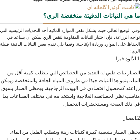
ما هي النباتات الدفيئة منخفضة الري؟
وفي الوضع الحالي حيث يشكل نقص الموارد المائية أحد التحديات الرئيسية التي
تواجه الزراعة، فإن اختيار النباتات المقاومة لنقص الري يمكن أن يساعد في
الحفاظ على الموارد وزيادة الإنتاجية. وفيما يلي نقدم بعض النباتات الدفيئة قليلة
الري:
1.الألوة فيرا
الصبار نبات طبي له العديد من الخصائص التي تتطلب كمية أقل من
الماء. ينمو هذا النبات جيدًا في ظروف المياه الجافة والمنخفضة ويمكن
زراعته كمحصول اقتصادي في البيوت الزجاجية. ويحظى الصبار بسوق
مناسب نظرا لخصائصه العلاجية واستخدامه في مختلف الصناعات بما
في ذلك الصحة ومستحضرات التجميل.
2.الصبار
يحظى الصبار بشعبية كبيرة كنباتات زينة ويتطلب القليل من الماء.
تتكيف هذه النباتات جيدًا مع الظروف البيئية القاسية ويمكن زراعتها