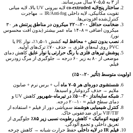
از ۳ به ۵٫۵–۷ سال می‌رسانند.
ساختار پنج‌لایه co-extruded
لایه بیرونی UV بالا، لایه میانی
تقویت مکانیکی، لایه داخلی IR/Anti-fog → مهاجرت
کنترل‌شده افزودنی‌ها.
ضخامت حداقل ۲۰۰–۲۲۰ میکرون در مناطق پرتنش
هر ۳۰
میکرون اضافی ≈ ۸–۱۴ ماه عمر بیشتر (بدون افت محسوس
نور).
نصب بدون تنش + محافظ لبه
کشش ۱–۱٫۵٪، نوار PE یا
PVC روی لبه‌های فلزی → حذف ۷۰٪ ترک‌های اولیه.
پوشش تیرهای فلزی با رنگ حرارتی یا نوار عایق
کاهش دمای
موضعی از ۸۰ به زیر ۶۰ درجه → جلوگیری از مرگ زودرس
فیلم.
اولویت متوسط (تأثیر ۲۰–۵۰٪)
شستشوی دوره‌ای هر ۵–۷ ماه
آب + برس نرم + صابون
ملایم → حذف گردوغبار و اسیدها.
شبکه سایه‌انداز ۳۰–۵۰٪ در تیرماه–شهریور
کاهش UV و
دمای سطح فیلم ≈ ۱۰–۲۰ درجه.
کنترل شیمیایی هوشمند
سم‌پاشی دور از فیلم + استفاده از
VIF/TIF برای ضدعفونی خاک.
تهویه اتوماتیک + کاهش رطوبت نسبی زیر ۸۵٪
جلوگیری از
تعریق داخلی و تجمع آلودگی.
فیلم IR در لایه داخلی
حفظ حرارت شبانه → کاهش چرخه