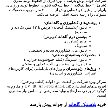
شرکت جوانه پوش پارسه با بهره‌گیری از خطوط تولید مدرن
(شامل ۲ خط تک‌لایه، ۲ خط سه‌لایه نایلون، خطوط تولید ورق‌های
پلی‌اتیلن و غیره) و فضایی بیش از ۲۰٬۰۰۰ متر مربع، محصولات
متنوعی را در سه دسته اصلی عرضه می‌کند:
پوشش‌های کشاورزی و گلخانه‌ای
:
نایلون/پلاستیک گلخانه (عریض تا ۱۲ متر، تک‌لایه و
سه‌لایه)
پوشش دوم گلخانه (دوپوش)
مالچ کشاورزی
سیلوبگ
نایلون‌های کشاورزی ساده و تخصصی
محصولات بسته‌بندی صنعتی
:
نایلون شیرینگ (فیلم جمع‌شونده حرارتی)
نایلون‌های بسته‌بندی پالت، غذایی و صنعتی
ورق‌های ژئوممبران
و ورق‌های پلی‌اتیلنی (برای کاربردهای
عمرانی، کشاورزی و آب‌بندی)
تمرکز ویژه شرکت بر کیفیت مواد اولیه (اغلب ویرجین)،
افزودنی‌های استاندارد (UV، IR، Anti-Fog، Anti-Dust و مقاوم به
گوگرد در برخی مدل‌ها) و تولید سفارشی بر اساس نیاز مشتری
است.
خرید
پلاستیک گلخانه
از جوانه پوش پارسه