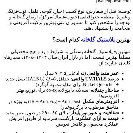
javanehpoosh.com
توصیه: قبل از سفارش، نوع کشت (خیار، گوجه، فلفل، توت‌فرنگی
و غیره)، منطقه جغرافیایی (جنوب/شمال/مرکز)، ارتفاع گلخانه و
بودجه را مشخص کنید تا مشاوران فنی بهترین ترکیب افزودنی و
ضخامت را پیشنهاد دهند.
بهترین
پلاستیک گلخانه
کدام است؟
«بهترین» پلاستیک گلخانه بستگی به شرایط دارد و هیچ محصولی
مطلقاً بهترین نیست؛ اما در بازار ایران سال ۱۴۰۴–۱۴۰۵، معیارهای
کلیدی عبارتند از:
عمر مفید واقعی
(نه ادعایی): ۴–۷ سال
درصد UV/HALS واقعی
: حداقل ۵–۸٪ (با HALS نسل جدید
+ Nickel Quencher برای مقاومت به گوگرد)
ساختار چندلایه
: سه‌لایه یا پنج‌لایه co-ex برای توزیع بهتر
افزودنی‌ها
افزودنی‌های مکمل
: IR + Anti-Fog + Anti-Dust (به ویژه در
مناطق مرطوب یا پرگردوغبار)
شفافیت و عبور نور پایدار
: بالای ۸۵–۹۰٪ در طول عمر مفید
قیمت به ازای عملکرد
: بازگشت سرمایه از طریق افزایش
عملکرد محصول و کاهش تعویض