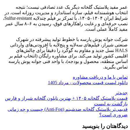
عمر مفید پلاستیک گلخانه دیگر یک عدد تصادفی نیست؛ نتیجه
انتخاب هوشمندانه فیلم، سازه استاندارد و مدیریت روزانه است. در
شرایط ایران ۱۴۰۴–۱۴۰۵، با تمرکز بر فیلم چندلایه Sulfur-resistant،
نصب حرفه‌ای و رعایت راهکارهای فوق، رسیدن به ۶–۸ سال عمر
مفید کاملاً عملی است.
شرکت جوانه پوش پارسه با خطوط تولید پیشرفته در شهرک
صنعتی شیراز، فیلم‌های سه‌لایه و پنج‌لایه با افزودنی‌های وارداتی
HALS نسل جدید و مقاوم به گوگرد را دقیقاً برای چالش‌های
اقلیمی کشور تولید می‌کند. برای مشاوره رایگان (انتخاب فیلم بر
اساس منطقه، محصول و بودجه)، با واحد فنی جوانه پوش پارسه
تماس بگیرید.
تماس با ما و دریافت مشاوره
دانلود لیست قیمت محصولات - مرداد 1405
جدیدتر
قیمت پلاستیک گلخانه ۱۴۰۵ + بهترین نایلون گلخانه شیراز و فارس
بازگشت به لیست
قدیمی‌تر
پلاستیک گلخانه ضدشبنم (Anti-Fog) چیست و چه زمانی
ضروری است؟
دیدگاهتان را بنویسید