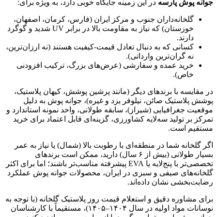
جوانه پوش پارسه
در این زمینه جایگاه خوبی دارد، به ویژه برای:
گلخانه‌داران جنوب و مرکز ایران (فارس، کرمان، اصفهان،
خوزستان) که نیاز به مقاومت بالا در برابر UV شدید و گوگرد
دارند.
کسانی که به دنبال تعادل قیمت-کیفیت هستند (نه ارزان‌ترین،
نه گران‌ترین وارداتی).
خرید عمده و سفارشی (عرض‌های بزرگ، ترکیب افزودنی
خاص).
در مقایسه با برندهای دیگر (مانند پرشین پوشش، کیهان پلاستیک،
پوشش پلاستیک صائن، نیلوفر یزد و غیره)، جوانه پوش به دلیل
موقعیت جغرافیایی (شیراز)، سابقه طولانی، واحد نمونه استاندارد و
تمرکز بر تولید سه‌لایه کشاورزی، گزینه‌ای قابل اعتماد برای خرید
مستقیم است.
اگر گلخانه شما در منطقه‌ای با رطوبت بالا (شمال) یا نیاز به عمر
بسیار طولانی (بیش از ۶ سال) دارید، ممکن است برندهای
تخصصی‌تر با پنج‌لایه یا EVA پیشرفته مناسب‌تر باشند؛ اما برای اکثر
گلخانه‌های صیفی و سبزی در ایران، محصولات جوانه پوش عملکرد
رضایت‌بخشی نشان داده‌اند.
برای مشاوره دقیق و استعلام قیمت روز پلاستیک گلخانه (با توجه به
نوسانات مواد اولیه در سال ۱۴۰۴–۱۴۰۵)، مستقیماً با کارشناسان