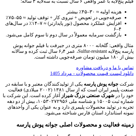
فیلم پنج‌لایه با عمر واقعی ۶ سال نسبت به سه‌لایه ۳ ساله:
هزینه اولیه ≈ ۳۰–۴۵٪ بیشتر
صرفه‌جویی در تعویض + نیروی کار + توقف تولید ≈ ۵۵–۷۵٪
افزایش عملکرد محصول (نور پایدارتر) ≈ ۷–۱۴٪ در سال‌های
۴–۶
بازگشت سرمایه معمولاً در سال دوم تا سوم کامل می‌شود.
مثال واقعی: گلخانه ۸۰۰۰ متری در جیرفت با فیلم جوانه پوش
پارسه پنج‌لایه Sulfur-resistant، عمر ۶٫۴ سال ثبت کرده و سالانه
بیش از ۱۸۰ میلیون تومان صرفه‌جویی داشته است.
تماس با ما و دریافت مشاوره
دانلود لیست قیمت محصولات - مرداد 1405
شرکت
جوانه پوش پارسه
یکی از تولیدکنندگان معتبر و با سابقه در
صنعت پلیمر ایران است که از سال ۱۳۸۱ (۲۰۰۲ میلادی) فعالیت
خود را در
شهرک صنعتی بزرگ شیراز
آغاز کرده است. این شرکت با
شماره ثبت ۱۵۰۰۵ و شناسه ملی ۱۰۵۳۰۲۷۲۹۵۶، بیش از دو دهه
تجربه در تولید محصولات پلیمری دارد و به عنوان یکی از واحدهای
نمونه استاندارد استان فارس شناخته می‌شود.
زمینه فعالیت و محصولات اصلی جوانه پوش پارسه