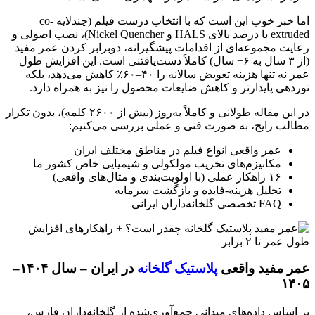
اما خبر خوب این است که با انتخاب درست فیلم (چندلایه co-
extruded با درصد بالای HALS و Nickel Quencher)، نصب اصولی و
رعایت مجموعه‌ای از اقدامات پیشگیرانه، دوبرابر کردن عمر مفید
(از ۳ سال به ۶+ سال) کاملاً دست‌یافتنی است. این افزایش طول
عمر نه تنها هزینه تعویض سالانه را ۴۰–۶۰٪ کاهش می‌دهد، بلکه
نوردهی پایدارتر و کاهش ضایعات محصول را نیز به همراه دارد.
در این مقاله طولانی و کاملاً به‌روز (بیش از ۲۶۰۰ کلمه)، بدون تکرار
مطالب رایج، به صورت فنی و عملی بررسی می‌کنیم:
عمر واقعی انواع فیلم در مناطق مختلف ایران
مکانیزم‌های تخریب مولکولی و شیمیایی خاص کشور ما
۱۶ راهکار عملی (با اولویت‌بندی و مثال‌های واقعی)
تحلیل هزینه-فایده و بازگشت سرمایه
FAQ تخصصی گلخانه‌داران ایرانی
عمر مفید واقعی
پلاستیک گلخانه
در ایران – سال ۱۴۰۴–
۱۴۰۵
بر اساس داده‌های میدانی جمع‌آوری‌شده از گلخانه‌داران فارس،