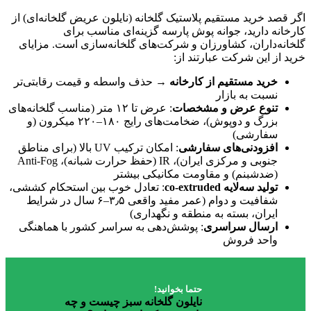
اگر قصد خرید مستقیم پلاستیک گلخانه (نایلون عریض گلخانه‌ای) از
کارخانه دارید، جوانه پوش پارسه گزینه‌ای مناسب برای
گلخانه‌داران، کشاورزان و شرکت‌های گلخانه‌سازی است. مزایای
خرید از این شرکت عبارتند از:
خرید مستقیم از کارخانه
→ حذف واسطه و قیمت رقابتی‌تر
نسبت به بازار
تنوع عرض و مشخصات
: عرض تا ۱۲ متر (مناسب گلخانه‌های
بزرگ و دوپوش)، ضخامت‌های رایج ۱۸۰–۲۲۰ میکرون (و
سفارشی)
افزودنی‌های سفارشی
: امکان ترکیب UV بالا (برای مناطق
جنوبی و مرکزی ایران)، IR (حفظ حرارت شبانه)، Anti-Fog
(ضدشبنم) و مقاومت مکانیکی بیشتر
تولید سه‌لایه co-extruded
: تعادل خوب بین استحکام کششی،
شفافیت و دوام (عمر مفید واقعی ۳٫۵–۶ سال در شرایط
ایران، بسته به منطقه و نگهداری)
ارسال سراسری
: پوشش‌دهی به سراسر کشور با هماهنگی
واحد فروش
حتما بخوانید!
نایلون گلخانه سبز چیست و چه