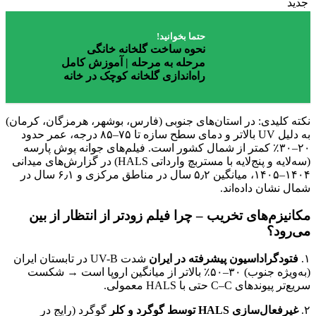
جدید
حتما بخوانید!
نحوه ساخت گلخانه خانگی
مرحله به مرحله | آموزش کامل
راه‌اندازی گلخانه کوچک در خانه
نکته کلیدی: در استان‌های جنوبی (فارس، بوشهر، هرمزگان، کرمان)
به دلیل UV بالاتر و دمای سطح سازه تا ۷۵–۸۵ درجه، عمر حدود
۲۰–۳۰٪ کمتر از شمال کشور است. فیلم‌های جوانه پوش پارسه
(سه‌لایه و پنج‌لایه با مستربچ وارداتی HALS) در گزارش‌های میدانی
۱۴۰۴–۱۴۰۵، میانگین ۵٫۲ سال در مناطق مرکزی و ۶٫۱ سال در
شمال نشان داده‌اند.
مکانیزم‌های تخریب – چرا فیلم زودتر از انتظار از بین
می‌رود؟
۱.
فتودگراداسیون پیشرفته در ایران
شدت UV-B در تابستان ایران
(به‌ویژه جنوب) ۳۰–۵۰٪ بالاتر از میانگین اروپا است → شکست
سریع‌تر پیوندهای C–C حتی با HALS معمولی.
۲.
غیرفعال‌سازی HALS توسط گوگرد و کلر
گوگرد (رایج در