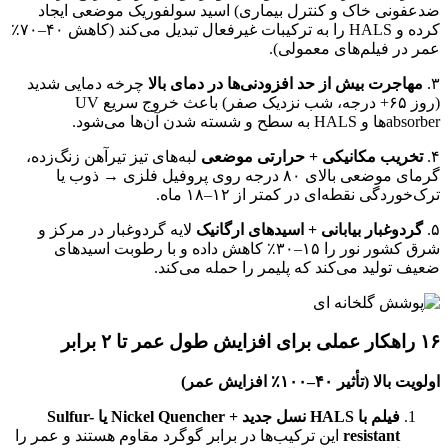
ضدعفونی خاک و کنترل بیماری) اسید سولفوریک موضعی ایجاد
کرده و HALS را به ترکیبات غیرفعال تبدیل می‌کند (کاهش ۴۰–۷۰٪
عمر در فیلم‌های معمولی).
۳.
مهاجرت بیش از حد افزودنی‌ها در دمای بالا
چرخه دمایی شدید
(روز ۶۵+ درجه، شب نزدیک صفر) باعث خروج سریع UV
absorberها و HALS به سطح و شسته شدن آن‌ها می‌شود.
۴.
تخریب مکانیکی + حرارتی موضعی
لبه‌های تیز تیرآهن زنگ‌زده،
گرمای موضعی بالای ۸۰ درجه روی پروفیل فلزی → ذوب یا
ترک‌خوردگی نقطه‌ای در کمتر از ۱۲–۱۸ ماه.
۵.
گردوغبار بیابانی + اسیدهای ارگانیک
لایه گردوغبار در مرکز و
شرق کشور نور را ۱۵–۳۰٪ کاهش داده و با رطوبت اسیدهای
ضعیف تولید می‌کند که پلیمر را حمله می‌کند.
۱۶ راهکار عملی برای افزایش طول عمر تا ۲ برابر
اولویت بالا (تأثیر ۴۰–۱۰۰٪ افزایش عمر)
فیلم با HALS نسل جدید + Nickel Quencher یا Sulfur-
resistant
این ترکیب‌ها در برابر گوگرد مقاوم هستند و عمر را