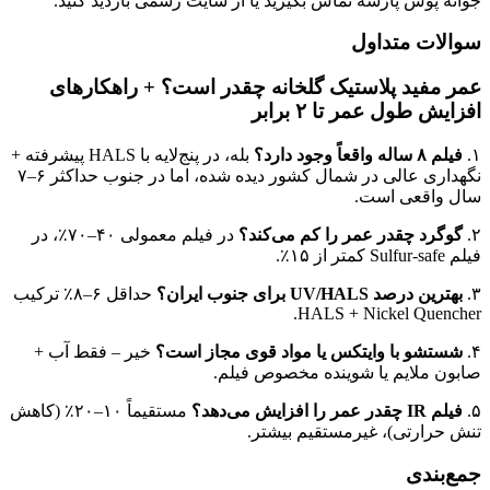
جوانه پوش پارسه تماس بگیرید یا از سایت رسمی بازدید کنید.
سوالات متداول
عمر مفید پلاستیک گلخانه چقدر است؟ + راهکارهای
افزایش طول عمر تا ۲ برابر
۱.
فیلم ۸ ساله واقعاً وجود دارد؟
بله، در پنج‌لایه با HALS پیشرفته +
نگهداری عالی در شمال کشور دیده شده، اما در جنوب حداکثر ۶–۷
سال واقعی است.
۲.
گوگرد چقدر عمر را کم می‌کند؟
در فیلم معمولی ۴۰–۷۰٪، در
فیلم Sulfur-safe کمتر از ۱۵٪.
۳.
بهترین درصد UV/HALS برای جنوب ایران؟
حداقل ۶–۸٪ ترکیب
HALS + Nickel Quencher.
۴.
شستشو با وایتکس یا مواد قوی مجاز است؟
خیر – فقط آب +
صابون ملایم یا شوینده مخصوص فیلم.
۵.
فیلم IR چقدر عمر را افزایش می‌دهد؟
مستقیماً ۱۰–۲۰٪ (کاهش
تنش حرارتی)، غیرمستقیم بیشتر.
جمع‌بندی