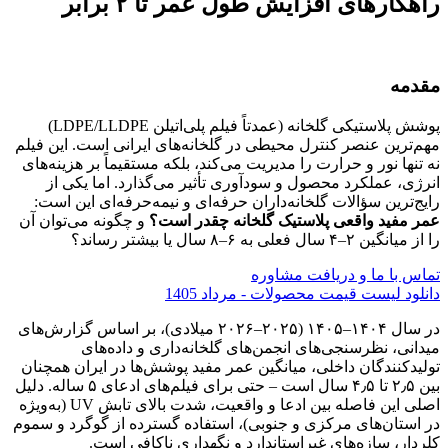
راهکارهای افزایش طول عمر تا ۲ برابر
مقدمه
پوشش پلاستیکی گلخانه (عمدتاً فیلم پلی‌اتیلن LDPE/LLDPE)
مهم‌ترین عنصر کنترل محیطی در گلخانه‌های ایرانی است. این فیلم
نه تنها نور و حرارت را مدیریت می‌کند، بلکه مستقیماً بر هزینه‌های
انرژی، عملکرد محصول و سودآوری تأثیر می‌گذارد. اما یکی از
رایج‌ترین سؤالات گلخانه‌داران حرفه‌ای و نیمه‌حرفه‌ای این است:
عمر مفید واقعی پلاستیک گلخانه چقدر است؟
و چگونه می‌توان آن
را از میانگین ۲–۴ سال فعلی به ۶–۸ سال یا بیشتر رساند؟
تماس با ما و دریافت مشاوره
دانلود لیست قیمت محصولات - مرداد 1405
در سال ۱۴۰۴–۱۴۰۵ (۲۰۲۵–۲۰۲۶ میلادی)، بر اساس گزارش‌های
میدانی، نظرسنجی‌های انجمن‌های گلخانه‌داری و داده‌های
تولیدکنندگان داخلی، میانگین عمر مفید پوشش‌ها در ایران همچنان
بین ۲٫۵ تا ۴٫۵ سال است – حتی برای فیلم‌های ادعای ۵ ساله. دلیل
اصلی این فاصله بین ادعا و واقعیت، شدت بالای تابش UV (به‌ویژه
در استان‌های مرکزی و جنوبی)، استفاده گسترده از گوگرد و سموم
کلردار، سازه‌های غیراستاندارد و نگهداری ناکافی است.