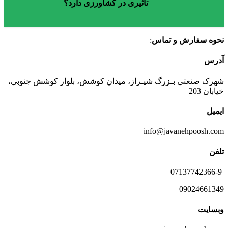
تاثیری در کشاورزی دارد؟
نحوه سفارش و تماس
:
آدرس
شهرک صنعتی بـزرگ شیـراز، میدان کوشش، بلوار کوشش جنوبی،
خیابان 203
ایمیل
info@javanehpoosh.com
تلفن
07137742366-9
09024661349
وبسایت