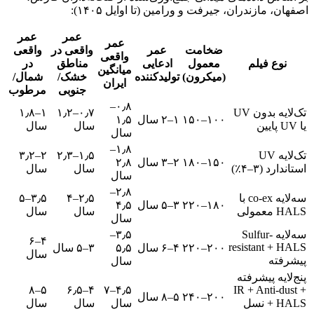
اصفهان، مازندران، جیرفت و ورامین (تا اوایل ۱۴۰۵):
عمر
عمر
عمر
ضخامت
عمر
واقعی در
واقعی
واقعی
نوع فیلم
معمول
ادعایی
مناطق
در
میانگین
(میکرون)
تولیدکننده
خشک/
شمال/
ایران
جنوبی
مرطوب
۰٫۸–
تک‌لایه بدون UV
۰٫۷–۱٫۲
۱–۱٫۸
۱۰۰–۱۵۰
۱–۲ سال
۱٫۵
یا UV پایین
سال
سال
سال
۱٫۸–
تک‌لایه UV
۱٫۵–۲٫۳
۲–۳٫۲
۱۵۰–۱۸۰
۲–۳ سال
۲٫۸
استاندارد (۳–۴٪)
سال
سال
سال
۲٫۸–
سه‌لایه co-ex با
۲٫۵–۴
۳٫۵–۵
۱۸۰–۲۲۰
۳–۵ سال
۴٫۵
HALS معمولی
سال
سال
سال
سه‌لایه Sulfur-
۳٫۵–
۴–۶
resistant + HALS
۲۰۰–۲۲۰
۴–۶ سال
۵٫۵
۳–۵ سال
سال
پیشرفته
سال
پنج‌لایه پیشرفته
۵–۸
۴–۶٫۵
۴٫۵–۷
+ IR + Anti-dust
۲۰۰–۲۴۰
۵–۸ سال
+ HALS نسل
سال
سال
سال