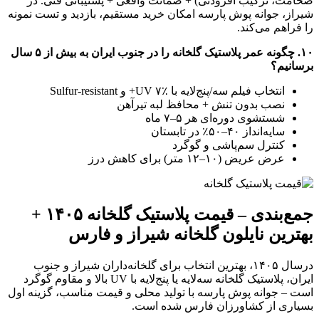
ضخامت، ترکیب افزودنی) + ضمانت واقعی + پشتیبانی فنی. در
شیراز، جوانه پوش پارسه امکان خرید مستقیم، بازدید و تست نمونه
را فراهم می‌کند.
۱۰. چگونه عمر پلاستیک گلخانه را در جنوب ایران به بیش از ۵ سال
برسانیم؟
انتخاب فیلم سه/پنج‌لایه با UV ۷٪+ و Sulfur-resistant
نصب بدون تنش + محافظ لبه تیرآهن
شستشوی دوره‌ای هر ۵–۷ ماه
سایه‌انداز ۴۰–۵۰٪ در تابستان
کنترل سم‌پاشی و گوگرد
عرض عریض (۱۰–۱۲ متر) برای کاهش درز
جمع‌بندی – قیمت پلاستیک گلخانه ۱۴۰۵ +
بهترین نایلون گلخانه شیراز و فارس
درسال ۱۴۰۵، بهترین انتخاب برای گلخانه‌داران شیراز و جنوب
ایران، پلاستیک گلخانه سه‌لایه یا پنج‌لایه با UV بالا و مقاوم گوگرد
است – جوانه پوش پارسه با تولید محلی و قیمت مناسب، گزینه اول
بسیاری از کشاورزان فارس شده است.