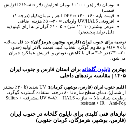
نوسان دلار (هر ۱۰٬۰۰۰ تومان افزایش دلار ≈ ۸–۱۲٪ افزایش
قیمت)
قیمت پایه LDPE ≈ ۱۴۰–۱۶۰ هزار تومان/کیلو (درجه ۱)
افزودنی UV/HALS وارداتی ≈ ۳۰–۵۰٪ هزینه اضافی
عرض بیشتر (۱۰–۱۲ متر) ≈ ۵–۱۰٪ گران‌تر به ازای کیلو (به
دلیل تولید پیچیده‌تر)
توصیه برای جنوب ایران (فارس، بوشهر، هرمزگان):
حداقل سه‌لایه
با UV ۷٪+ و مقاوم گوگرد انتخاب کنید. قیمت بالاتر اولیه (حدود
۲۰–۳۰٪) در ۲–۳ سال با کاهش تعویض و افزایش عملکرد جبران
می‌شود.
بهترین
نایلون گلخانه
برای استان فارس و جنوب ایران
۱۴۰۵ | مقایسه برندهای داخلی
اقلیم جنوب ایران (فارس، بوشهر، کرمان):
UV شدید (تا ۳۰٪ بیشتر
از شمال)، دمای سطح سازه تا ۸۰ درجه، استفاده گسترده گوگرد،
رطوبت شبانه بالا → نیاز به UV ۷–۸٪ + HALS پیشرفته + Sulfur-
resistant + IR + Anti-Fog.
نیازهای فنی کلیدی برای نایلون گلخانه در جنوب ایران
(فارس، بوشهر، هرمزگان، کرمان جنوبی)