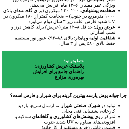
ویژگی عمر مفید را ۶–۱۲ ماه افزایش می‌دهد.
ضخامت پیشنهادی
: ۲۰۰–۲۴۰ میکرون (برای گلخانه‌های بالای
۱۰۰۰ مترمربع در جنوب) – ضخامت کمتر از ۱۸۰ میکرون در
UV شدید فارس اغلب زیر ۳ سال دوام می‌آورد.
عرض رول
: حداقل ۸–۱۲ متر (عریض) برای کاهش درز و
نصب آسان‌تر.
شفافیت اولیه و پایدار
: بالای ۸۸–۹۲٪ عبور نور مستقیم +
حفظ بالای ۸۰٪ پس از ۳ سال.
حتما بخوانید!
پلاستیک عریض کشاورزی:
راهنمای جامع برای افزایش
بهره‌وری مزارع
چرا جوانه پوش پارسه بهترین گزینه برای شیراز و فارس است؟
تولید در
شهرک صنعتی شیراز
→ ارسال سریع، بازدید
کارخانه، پشتیبانی فنی محلی
تمرکز روی
پوشش‌های کشاورزی و گلخانه‌ای
سه‌لایه با
افزودنی‌های مقاوم به UV شدید جنوب
قیمت رقابتی (خرید مستقیم از کارخانه)