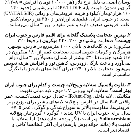
نوسان اصلی به دلیل نرخ دلار (هر ۱۰٬۰۰۰ تومان افزایش ≈ ۸–۱۲٪
گران‌تر شدن)، قیمت پایه LDPE/LLDPE پتروشیمی (حدود ۱۴۰–
۱۶۰ هزار تومان/کیلو) و هزینه افزودنی‌های وارداتی (UV/HALS/IR)
است. در جنوب ایران، فیلم‌های ارزان‌تر از ۳۵۰ هزار تومان/کیلو
اغلب افزودنی ضعیف دارند و عمر مفید را زیر ۳ سال می‌رسانند.
۲. بهترین ضخامت پلاستیک گلخانه برای اقلیم فارس و جنوب ایران
چیست؟
ضخامت پیشنهادی
۲۰۰–۲۴۰ میکرون
(ترجیحاً ۲۲۰
میکرون) برای گلخانه‌های بالای ۱۰۰۰ مترمربع در فارس، بوشهر،
هرمزگان و کرمان جنوبی است. ضخامت کمتر از ۱۸۰ میکرون در
UV شدید جنوب (تا ۳۰٪ بیشتر از شمال) معمولاً زیر ۳ سال دوام
نمی‌آورد و باعث پارگی زودرس، کاهش نور و افزایش هزینه تعویض
می‌شود. ضخامت بالاتر (۲۴۰+) برای گلخانه‌های بادخیز یا با تگرگ
مناسب‌تر است.
۳. تفاوت پلاستیک سه‌لایه و پنج‌لایه چیست و کدام برای جنوب ایران
بهتر است؟
سه‌لایه: لایه بیرونی UV قوی، لایه میانی تقویت
مکانیکی، لایه داخلی IR/Anti-Fog – تعادل خوب قیمت/کیفیت، عمر
واقعی ۴–۶ سال در فارس. پنج‌لایه: لایه‌های بیشتر برای توزیع بهتر
افزودنی‌ها، مقاومت بالاتر به سوراخ‌شدگی و گوگرد، عمر ۵–۷+
سال. برای جنوب ایران با UV شدید + گوگرد + گردوغبار،
پنج‌لایه
Sulfur-resistant
بهتر است (اگر بودجه اجازه دهد)؛ اما سه‌لایه با
کیفیت بالا (مانند جوانه پوش پارسه) برای اکثر گلخانه‌ها کافی و
اقتصادی‌تر است.