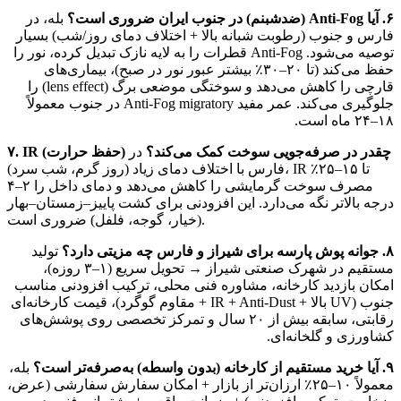
۶. آیا Anti-Fog (ضدشبنم) در جنوب ایران ضروری است؟
بله، در
فارس و جنوب (رطوبت شبانه بالا + اختلاف دمای روز/شب) بسیار
توصیه می‌شود. Anti-Fog قطرات را به لایه نازک تبدیل کرده، نور را
حفظ می‌کند (تا ۲۰–۳۰٪ بیشتر عبور نور در صبح)، بیماری‌های
قارچی را کاهش می‌دهد و سوختگی موضعی برگ (lens effect) را
جلوگیری می‌کند. عمر مفید Anti-Fog migratory در جنوب معمولاً
۱۸–۲۴ ماه است.
۷. IR (حفظ حرارت) چقدر در صرفه‌جویی سوخت کمک می‌کند؟
در
فارس با اختلاف دمای زیاد (روز گرم، شب سرد)، IR تا ۱۵–۲۵٪
مصرف سوخت گرمایشی را کاهش می‌دهد و دمای داخل را ۲–۴
درجه بالاتر نگه می‌دارد. این افزودنی برای کشت پاییز–زمستان–بهار
(خیار، گوجه، فلفل) ضروری است.
۸. جوانه پوش پارسه برای شیراز و فارس چه مزیتی دارد؟
تولید
مستقیم در شهرک صنعتی شیراز → تحویل سریع (۱–۳ روزه)،
امکان بازدید کارخانه، مشاوره فنی محلی، ترکیب افزودنی مناسب
جنوب (UV بالا + IR + Anti-Dust + مقاوم گوگرد)، قیمت کارخانه‌ای
رقابتی، سابقه بیش از ۲۰ سال و تمرکز تخصصی روی پوشش‌های
کشاورزی و گلخانه‌ای.
۹. آیا خرید مستقیم از کارخانه (بدون واسطه) به‌صرفه‌تر است؟
بله،
معمولاً ۱۰–۲۵٪ ارزان‌تر از بازار + امکان سفارش سفارشی (عرض،