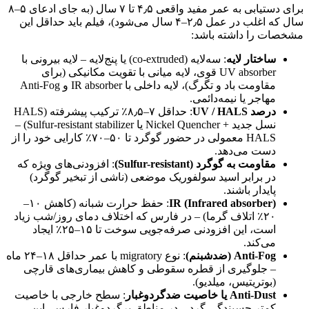
برای دستیابی به عمر مفید واقعی ۴٫۵ تا ۷ سال (به جای ادعای ۵–۸
سال که اغلب در عمل ۲٫۵–۴ سال می‌شود)، فیلم باید حداقل این
مشخصات را داشته باشد:
ساختار لایه
: سه‌لایه (co-extruded) یا پنج‌لایه – لایه بیرونی با
UV absorber قوی، لایه میانی با تقویت مکانیکی (برای
مقاومت باد و تگرگ)، لایه داخلی با IR absorber و Anti-Fog
مهاجر یا نیمه‌دائمی.
درصد UV / HALS
: حداقل ۷–۸٫۵٪ ترکیب پیشرفته (HALS
نسل جدید + Nickel Quencher یا Sulfur-resistant stabilizer) –
HALS معمولی در حضور گوگرد تا ۵۰–۷۰٪ کارایی خود را از
دست می‌دهد.
مقاومت به گوگرد (Sulfur-resistant)
: افزودنی‌های ویژه که
در برابر اسید سولفوریک موضعی (ناشی از تبخیر گوگرد)
پایدار باشند.
IR (Infrared absorber)
: حفظ حرارت شبانه (کاهش ۱۰–
۲۰٪ اتلاف گرما) – در فارس که اختلاف دمای روز/شب زیاد
است، این افزودنی صرفه‌جویی سوخت تا ۱۵–۲۵٪ ایجاد
می‌کند.
Anti-Fog (ضدشبنم)
: نوع migratory با عمر حداقل ۱۸–۲۴ ماه
– جلوگیری از قطره سقوطی و کاهش بیماری‌های قارچی
(بوتریتیس، میلدیو).
Anti-Dust یا خاصیت ضدگردوغبار
: سطح خارجی با خاصیت
کمتر چسبندگی گرد – در مناطق پرگردوغبار فارس، این