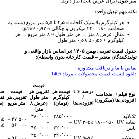
متر طول
(برای عرض ثابت) نیاز دارند.
نکته مهم تبدیل واحد:
هر کیلوگرم پلاستیک گلخانه ≈ ۴٫۵ تا ۵٫۵ متر مربع (بسته به
ضخامت ۱۸۰–۲۲۰ میکرون و چگالی ≈ ۰٫۹۲ g/cm³)
مثال: عرض ۸ متر → هر متر طول ≈ ۸ متر مربع → هر
کیلوگرم ≈ ۰٫۵۶ تا ۰٫۶۸ متر طول
جدول قیمت تقریبی بهمن ۱۴۰۵ (بر اساس بازار واقعی و
تولیدکنندگان معتبر – قیمت کارخانه بدون واسطه):
تماس با ما و دریافت مشاوره
دانلود لیست قیمت محصولات - مرداد 1405
قیمت
درصد UV
قیمت هر
تقریبی هر
قیمت
ضم
نوع فیلم /
ضخامت
/
کیلوگرم
متر طول
تقریبی هر
تق
افزودنی‌ها
(میکرون)
افزودنی‌ها
(تومان)
(عرض ۸
متر مربع
(س
متر)
تک‌لایه
۲۸۵٬۰۰۰
۳۸۰٬۰۰۰
۴۷٬۵۰۰ –
–
–
ساده UV
۱۵۰–۱۸۰
UV ۳–۵٪
٫۵
۵۶٬۰۰۰
۴۵۰٬۰۰۰
۳۲۰٬۰۰۰
پایین
۴۵۰٬۰۰۰
۳۲۰٬۰۰۰
سه‌لایه
UV ۵–۷٪
۵۶٬۰۰۰ –