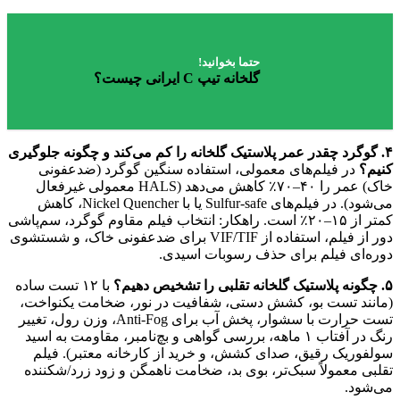
حتما بخوانید!
گلخانه‌ تیپ C ایرانی چیست؟
۴. گوگرد چقدر عمر پلاستیک گلخانه را کم می‌کند و چگونه جلوگیری
کنیم؟
در فیلم‌های معمولی، استفاده سنگین گوگرد (ضدعفونی
خاک) عمر را ۴۰–۷۰٪ کاهش می‌دهد (HALS معمولی غیرفعال
می‌شود). در فیلم‌های Sulfur-safe یا با Nickel Quencher، کاهش
کمتر از ۱۵–۲۰٪ است. راهکار: انتخاب فیلم مقاوم گوگرد، سم‌پاشی
دور از فیلم، استفاده از VIF/TIF برای ضدعفونی خاک، و شستشوی
دوره‌ای فیلم برای حذف رسوبات اسیدی.
۵. چگونه پلاستیک گلخانه تقلبی را تشخیص دهیم؟
با ۱۲ تست ساده
(مانند تست بو، کشش دستی، شفافیت در نور، ضخامت یکنواخت،
تست حرارت با سشوار، پخش آب برای Anti-Fog، وزن رول، تغییر
رنگ در آفتاب ۱ ماهه، بررسی گواهی و بچ‌نامبر، مقاومت به اسید
سولفوریک رقیق، صدای کشش، و خرید از کارخانه معتبر). فیلم
تقلبی معمولاً سبک‌تر، بوی بد، ضخامت ناهمگن و زود زرد/شکننده
می‌شود.