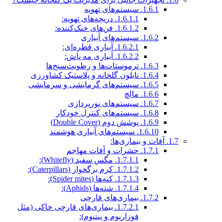
1.6.1.
سیستم‌های تهویه
1.6.1.1.
دریچه‌های تهویه:
1.6.1.2.
فن‌های خنک‌کننده:
1.6.2.
سیستم‌های آبیاری
1.6.2.1.
آبیاری قطره‌ای:
1.6.2.2.
آبیاری مه پاش:
1.6.3.
ترموستات‌ها و رطوبت‌سنج‌ها
1.6.4.
نایلون گلخانه و پلاستیک کشاورزی
1.6.5.
سیستم‌های گرمایشی و سرمایشی
1.6.6.
مالچ
1.6.7.
سیستم‌های نورپردازی
1.6.8.
سیستم‌های کنترل خودکار
1.6.9.
پوشش دوم (Double Cover)
1.6.10.
سیستم‌های آبیاری هوشمند
1.7.
آفات و بیماری‌ها:
1.7.1.
حشرات و آفات مهاجم
1.7.1.1.
مگس سفید (Whitefly):
1.7.1.2.
کرم برگخوار (Caterpillars):
1.7.1.3.
کنه‌ها (Spider mites):
1.7.1.4.
شته‌ها (Aphids):
1.7.2.
بیماری‌های قارچی
1.7.2.1.
بیماری‌های قارچی خاکی (مثل
فوزاریوم و پیتیوم):