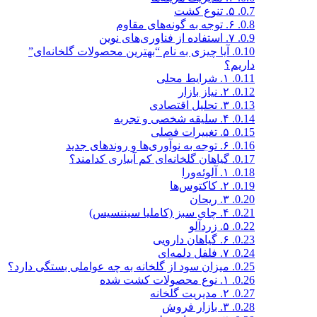
0.7.
۵. تنوع کشت
0.8.
۶. توجه به گونه‌های مقاوم
0.9.
۷. استفاده از فناوری‌های نوین
0.10.
آیا چیزی به نام “بهترین محصولات گلخانه‌ای”
داریم؟
0.11.
۱. شرایط محلی
0.12.
۲. نیاز بازار
0.13.
۳. تحلیل اقتصادی
0.14.
۴. سلیقه شخصی و تجربه
0.15.
۵. تغییرات فصلی
0.16.
۶. توجه به نوآوری‌ها و روندهای جدید
0.17.
گیاهان گلخانه‌ای کم آبیاری کدامند؟
0.18.
۱. آلوئه‌ورا
0.19.
۲. کاکتوس‌ها
0.20.
۳. ریحان
0.21.
۴. چای سبز (کاملیا سیننسیس)
0.22.
۵. زردآلو
0.23.
۶. گیاهان دارویی
0.24.
۷. فلفل دلمه‌ای
0.25.
میزان سود از گلخانه به چه عواملی بستگی دارد؟
0.26.
۱. نوع محصولات کشت شده
0.27.
۲. مدیریت گلخانه
0.28.
۳. بازار فروش