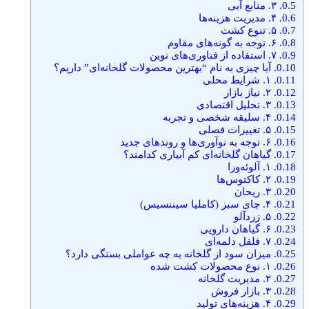
0.5.
۳. منابع آبی
0.6.
۴. مدیریت هزینه‌ها
0.7.
۵. تنوع کشت
0.8.
۶. توجه به گونه‌های مقاوم
0.9.
۷. استفاده از فناوری‌های نوین
0.10.
آیا چیزی به نام “بهترین محصولات گلخانه‌ای” داریم؟
0.11.
۱. شرایط محلی
0.12.
۲. نیاز بازار
0.13.
۳. تحلیل اقتصادی
0.14.
۴. سلیقه شخصی و تجربه
0.15.
۵. تغییرات فصلی
0.16.
۶. توجه به نوآوری‌ها و روندهای جدید
0.17.
گیاهان گلخانه‌ای کم آبیاری کدامند؟
0.18.
۱. آلوئه‌ورا
0.19.
۲. کاکتوس‌ها
0.20.
۳. ریحان
0.21.
۴. چای سبز (کاملیا سیننسیس)
0.22.
۵. زردآلو
0.23.
۶. گیاهان دارویی
0.24.
۷. فلفل دلمه‌ای
0.25.
میزان سود از گلخانه به چه عواملی بستگی دارد؟
0.26.
۱. نوع محصولات کشت شده
0.27.
۲. مدیریت گلخانه
0.28.
۳. بازار فروش
0.29.
۴. هزینه‌های تولید